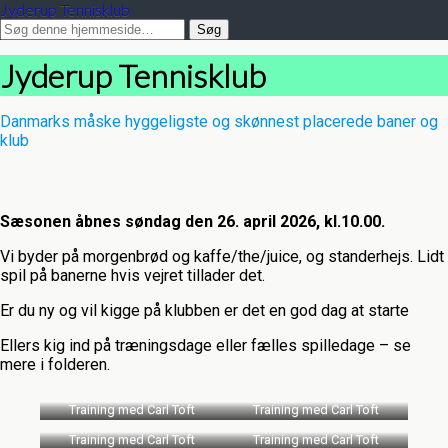
Jyderup Tennisklub
Jyderup Tennisklub
Danmarks måske hyggeligste og skønnest placerede baner og
klub
Sæsonen åbnes søndag den 26. april 2026, kl.10.00.
Vi byder på morgenbrød og kaffe/the/juice, og standerhejs. Lidt
spil på banerne hvis vejret tillader det.
Er du ny og vil kigge på klubben er det en god dag at starte
Ellers kig ind på træningsdage eller fælles spilledage – se
mere i folderen.
Training med Carl Toft
Training med Carl Toft
Training med Carl Toft
Training med Carl Toft