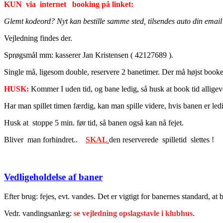
KUN via internet booking på linket:
Glemt kodeord? Nyt kan bestille samme sted, tilsendes auto din email 
Vejledning findes der.
Sprøgsmål mm: kasserer Jan Kristensen ( 42127689 ).
Single må, ligesom double, reservere 2 banetimer. Der må højst bookes
HUSK:
Kommer I uden tid, og bane ledig, så husk at book tid allige
Har man spillet timen færdig, kan man spille videre, hvis banen er led
Husk at stoppe 5 min. før tid, så banen også kan nå fejet.
Bliver man forhindret..
SKAL
den reserverede spilletid slettes !
Vedligeholdelse af baner
Efter brug: fejes, evt. vandes. Det er vigtigt for banernes standard, at 
Vedr. vandingsanlæg:
se vejledning opslagstavle i klubhus
.