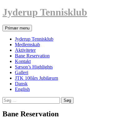
Jyderup Tennisklub
Søg
Videre
Primær menu
til
indhold
Jyderup Tennisklub
Medlemskab
Aktiviteter
Bane Reservation
Kontakt
Sæson’s Highlights
Galleri
JTK 100års Jubilæum
Dansk
English
Søg
efter:
Bane Reservation