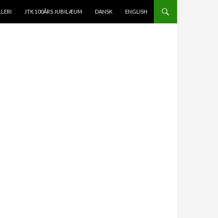
LERI
JTK 100ÅRS JUBILÆUM
DANSK
ENGLISH