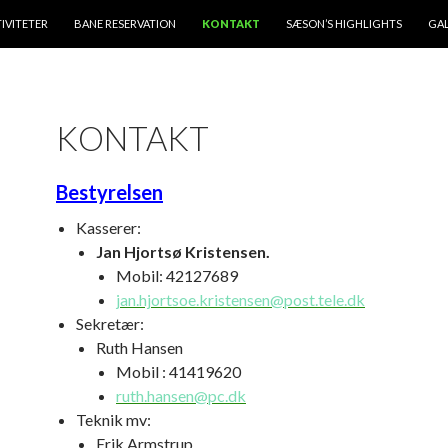
IVITETER
BANE RESERVATION
KONTAKT
SÆSON’S HIGHLIGHTS
GAL
KONTAKT
Bestyrelsen
Kasserer:
Jan Hjortsø Kristensen.
Mobil: 42127689
jan.hjortsoe.kristensen@post.tele.dk
Sekretær:
Ruth Hansen
Mobil : 41419620
ruth.hansen@pc.dk
Teknik mv:
Erik Armstrup