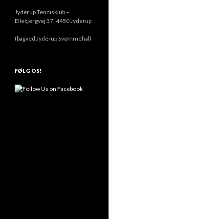
Jyderup Tennisklub –
Ellebjergvej 37, 4450 Jyderup
(bagved Jyderup Svømmehal)
FØLG OS!