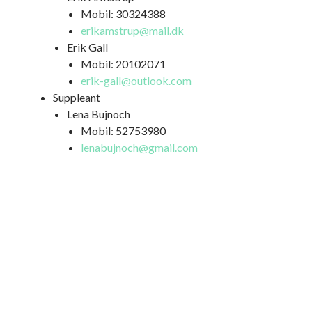
Mobil: 30324388
erikamstrup@mail.dk
Erik Gall
Mobil: 20102071
erik-gall@outlook.com
Suppleant
Lena Bujnoch
Mobil: 52753980
lenabujnoch@gmail.com