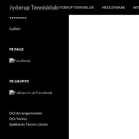
VIDERE TIL INDHOLD
Søg
Jyderup Tennisklub
JYDERUP TENNISKLUB
MEDLEMSKAB
AKT
========
Galleri
FB PAGE
FB GRUPPE
DGI Arrangementer
DGI Tennis
Sjællands Tennis Union